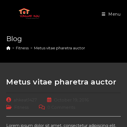
Skip
to
Menu
content
Blog
>
Fitness
>
Metus vitae pharetra auctor
Metus vitae pharetra auctor
Post
Post
ahkeat1427
October 19, 2016
author:
published:
Post
Post
Fitness
0 Comments
category:
comments:
Lorem ipsum dolor sit amet, consectetur adipiscing elit.