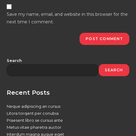
to
website
comment
URL
Save my name, email, and website in this browser for the
(optional)
next time I comment.
Search
SEARCH
Recent Posts
Neque adipiscing an cursus
Litora torqent per conubia
Praesent libro se cursus ante
Metus vitae pharetra auctor
Interdum magna augue eget