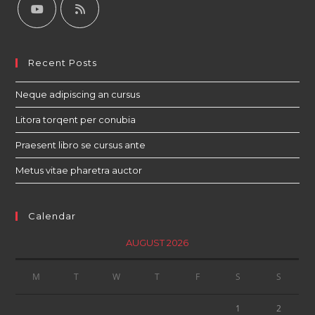
Recent Posts
Neque adipiscing an cursus
Litora torqent per conubia
Praesent libro se cursus ante
Metus vitae pharetra auctor
Calendar
AUGUST 2026
M
T
W
T
F
S
S
1
2